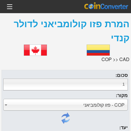
המרת
פזו קולומביאני
ל
דולר
קנדי
COP >> CAD
סכום:
מקור:
COP - פזו קולומביאני
יעד: