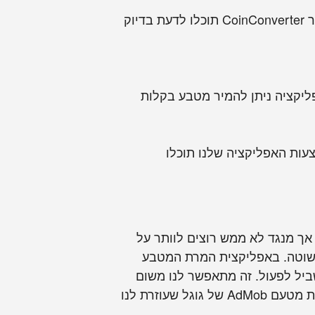
צריכים להמיר דולר לשקל? פאונד לשקל? אירו/יורו לשקל? באמצעות כלי המרת המטבעות של אתר CoinConverter תוכלו לדעת בדיוק
יקציה ניתן להמיר מטבע בקלות
עות האפליקציה שלנו תוכלו
אך מנגד לא ממש רוצים לוותר על
פשוטה. באפליקצית המרת המטבע
שה אנחנו זקוקים לפחות מ-5MB במכשיר שלכם בשביל לפעול. זה מתאפשר לנו משום
שאנו לא משתפים פעולה עם עשרות צדדים שלישיים שרוצים את המידע שלכם, למעט פרסומת אחת מטעם AdMob של גוגל שעוזרת לנו